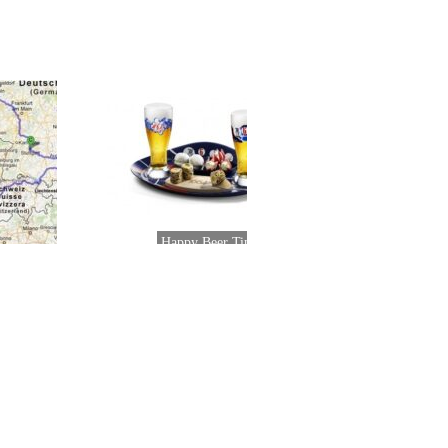
Happy Beer Time te fait gagner
2 packs apéritifs 1664
9 : Voyage Allemagne +
Belgique