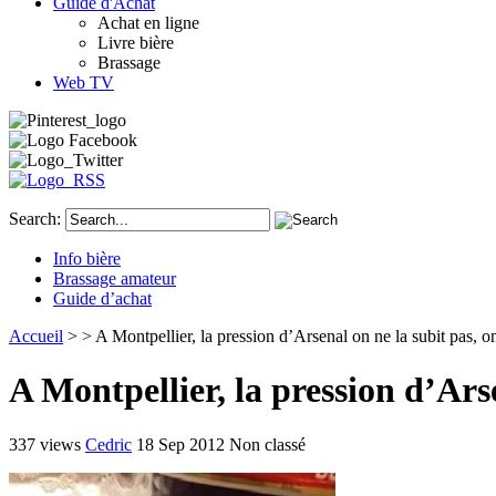
Guide d'Achat
Achat en ligne
Livre bière
Brassage
Web TV
Search:
Info bière
Brassage amateur
Guide d’achat
Accueil
>
> A Montpellier, la pression d’Arsenal on ne la subit pas, o
A Montpellier, la pression d’Arse
337 views
Cedric
18 Sep 2012
Non classé