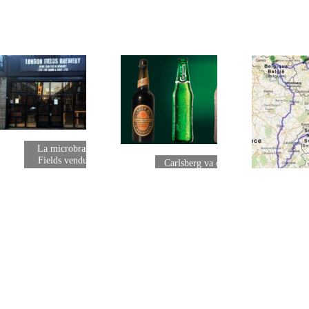
ian
La microbrasserie London
Fields vendue à Carlsberg
Carlsberg va développer une
bouteille en bois !
J-