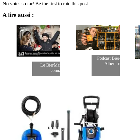
No votes so far! Be the first to rate this post.
A lire aussi :
Podcast Bière avec Flor
Albert, meilleur…
Le BierMarketing, vous
connaissez ?