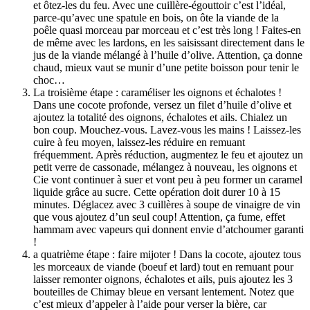
et ôtez-les du feu. Avec une cuillère-égouttoir c’est l’idéal,
parce-qu’avec une spatule en bois, on ôte la viande de la
poêle quasi morceau par morceau et c’est très long ! Faites-en
de même avec les lardons, en les saisissant directement dans le
jus de la viande mélangé à l’huile d’olive. Attention, ça donne
chaud, mieux vaut se munir d’une petite boisson pour tenir le
choc…
La troisième étape : caraméliser les oignons et échalotes !
Dans une cocote profonde, versez un filet d’huile d’olive et
ajoutez la totalité des oignons, échalotes et ails. Chialez un
bon coup. Mouchez-vous. Lavez-vous les mains ! Laissez-les
cuire à feu moyen, laissez-les réduire en remuant
fréquemment. Après réduction, augmentez le feu et ajoutez un
petit verre de cassonade, mélangez à nouveau, les oignons et
Cie vont continuer à suer et vont peu à peu former un caramel
liquide grâce au sucre. Cette opération doit durer 10 à 15
minutes. Déglacez avec 3 cuillères à soupe de vinaigre de vin
que vous ajoutez d’un seul coup! Attention, ça fume, effet
hammam avec vapeurs qui donnent envie d’atchoumer garanti
!
a quatrième étape : faire mijoter ! Dans la cocote, ajoutez tous
les morceaux de viande (boeuf et lard) tout en remuant pour
laisser remonter oignons, échalotes et ails, puis ajoutez les 3
bouteilles de Chimay bleue en versant lentement. Notez que
c’est mieux d’appeler à l’aide pour verser la bière, car