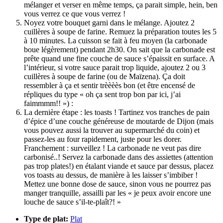
mélanger et verser en même temps, ça parait simple, hein, ben
vous verrez ce que vous verrez !
Noyez votre bouquet garni dans le mélange. Ajoutez 2
cuillères à soupe de farine. Remuez la préparation toutes les 5
à 10 minutes. La cuisson se fait à feu moyen (la carbonade
boue légèrement) pendant 2h30. On sait que la carbonade est
prête quand une fine couche de sauce s’épaissit en surface. A
l’intérieur, si votre sauce parait trop liquide, ajoutez 2 ou 3
cuillères à soupe de farine (ou de Maïzena). Ça doit
ressembler à ça et sentir trèèèès bon (et être encensé de
répliques du type « oh ça sent trop bon par ici, j’ai
faimmmm!! ») :
La dernière étape : les toasts ! Tartinez vos tranches de pain
d’épice d’une couche généreuse de moutarde de Dijon (mais
vous pouvez aussi la trouver au supermarché du coin) et
passez-les au four rapidement, juste pour les dorer.
Franchement : surveillez ! La carbonade ne veut pas dire
carbonisé..! Servez la carbonade dans des assiettes (attention
pas trop plates!) en étalant viande et sauce par dessus, placez
vos toasts au dessus, de manière à les laisser s’imbiber !
Mettez une bonne dose de sauce, sinon vous ne pourrez pas
manger tranquille, assailli par les « je peux avoir encore une
louche de sauce s’il-te-plaît?! »
Type de plat:
Plat