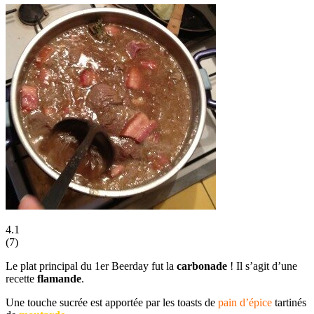
4.1
(
7
)
Le plat principal du 1er Beerday fut la
carbonade
! Il s’agit d’une
recette
flamande
.
Une touche sucrée est apportée par les toasts de
pain d’épice
tartinés