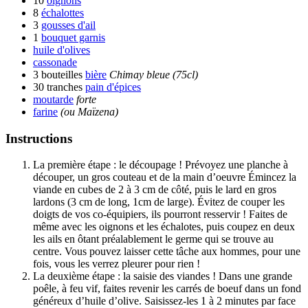
10
oignons
8
échalottes
3
gousses d'ail
1
bouquet garnis
huile d'olives
cassonade
3 bouteilles
bière
Chimay bleue (75cl)
30 tranches
pain d'épices
moutarde
forte
farine
(ou Maïzena)
Instructions
La première étape : le découpage ! Prévoyez une planche à
découper, un gros couteau et de la main d’oeuvre Émincez la
viande en cubes de 2 à 3 cm de côté, puis le lard en gros
lardons (3 cm de long, 1cm de large). Évitez de couper les
doigts de vos co-équipiers, ils pourront resservir ! Faites de
même avec les oignons et les échalotes, puis coupez en deux
les ails en ôtant préalablement le germe qui se trouve au
centre. Vous pouvez laisser cette tâche aux hommes, pour une
fois, vous les verrez pleurer pour rien !
La deuxième étape : la saisie des viandes ! Dans une grande
poêle, à feu vif, faites revenir les carrés de boeuf dans un fond
généreux d’huile d’olive. Saisissez-les 1 à 2 minutes par face