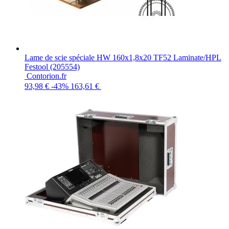
Lame de scie spéciale HW 160x1,8x20 TF52 Laminate/HPL
Festool (205554)
Contorion.fr
93,98 €
-43%
163,61 €