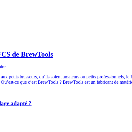
 FCS de BrewTools
ire
 aux petits brasseurs, qu’ils soient amateurs ou petits professionnels, 
é. Qu’est-ce que c’est BrewTools ? BrewTools est un fabricant de matér
lage adapté ?